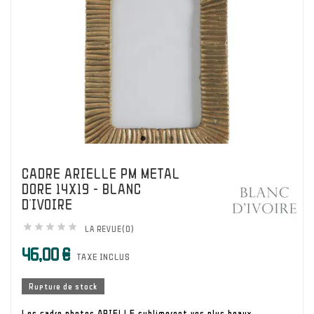
CADRE ARIELLE PM METAL
DORE 14X19 - BLANC
D'IVOIRE





LA REVUE(0)
46,00 €
TAXE INCLUS
Rupture de stock
Les cadre photos ARIELLE sublimeront vos plus beaux