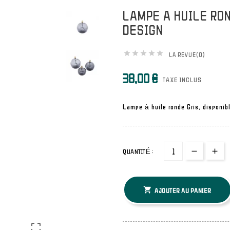
LAMPE A HUILE RON
DESIGN





LA REVUE(0)
38,00 €
TAXE INCLUS
Lampe à huile ronde Gris, disponibl
QUANTITÉ :

AJOUTER AU PANIER
