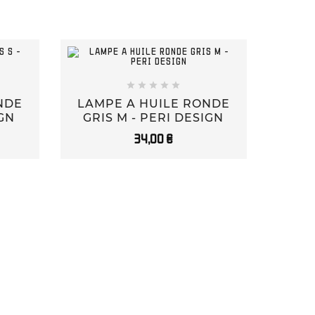





NDE
LAMPE A HUILE RONDE
IGN
GRIS M - PERI DESIGN
34,00 €
ENTON