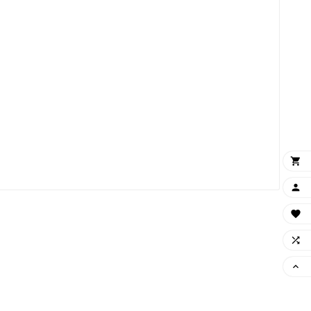




