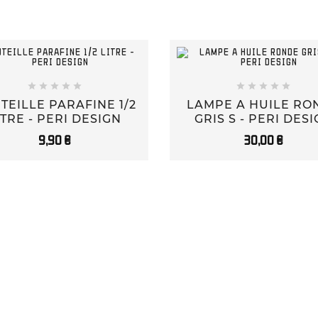










TEILLE PARAFINE 1/2
LAMPE A HUILE RO
ITRE - PERI DESIGN
GRIS S - PERI DES
9,90 €
30,00 €