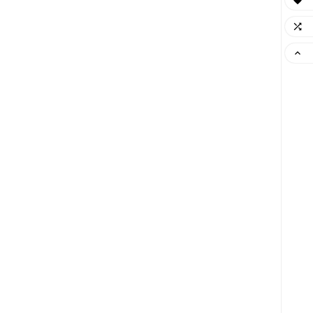


