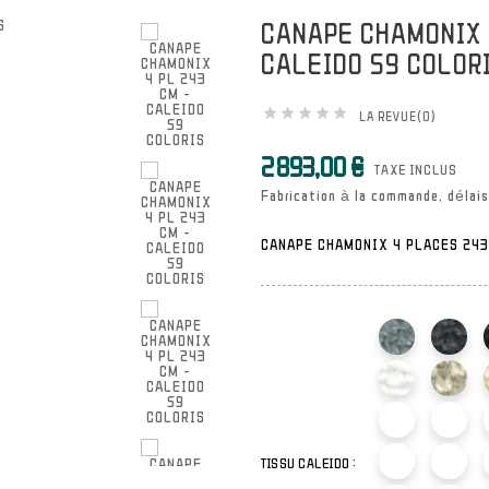

CANAPE CHAMONIX 
CALEIDO 59 COLOR





LA REVUE(0)
2 893,00 €
TAXE INCLUS
Fabrication à la commande, délais
CANAPE CHAMONIX 4 PLACES 243
TISSU CALEIDO :