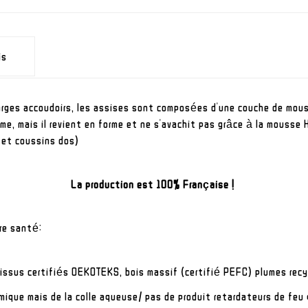
is
larges accoudoirs, les assises sont composées d'une couche de mou
ume, mais il revient en forme et ne s'avachit pas grâce à la mousse
s et coussins dos)
La production est 100% Française !
re santé:
tissus certifiés OEKOTEKS, bois massif (certifié PEFC) plumes recyc
imique mais de la colle aqueuse/ pas de produit retardateurs de fe